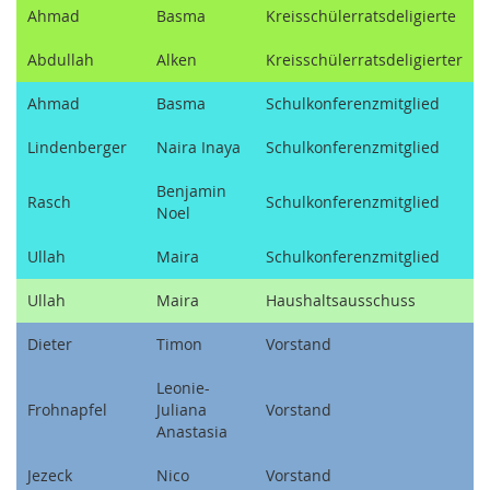
Ahmad
Basma
Kreisschülerratsdeligierte
Abdullah
Alken
Kreisschülerratsdeligierter
Ahmad
Basma
Schulkonferenzmitglied
Lindenberger
Naira Inaya
Schulkonferenzmitglied
Benjamin
Rasch
Schulkonferenzmitglied
Noel
Ullah
Maira
Schulkonferenzmitglied
Ullah
Maira
Haushaltsausschuss
Dieter
Timon
Vorstand
Leonie-
Frohnapfel
Juliana
Vorstand
Anastasia
Jezeck
Nico
Vorstand